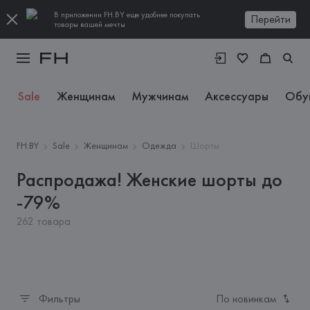
В приложении FH.BY еще удобнее покупать
Перейти
товары вашей мечты
Sale
Женщинам
Мужчинам
Аксессуары
Обу
FH.BY
Sale
Женщинам
Одежда
Шорты
Распродажа! Женские шорты до
-79%
262 товара
Фильтры
По новинкам