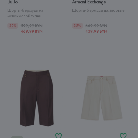
Liu Jo
Armani Exchange
Шорты-бермуды из
Шорты-бермуды джинсовые
меланжевой ткани
599,99 BYN
669,99 BYN
20%
35%
469,99 BYN
439,99 BYN