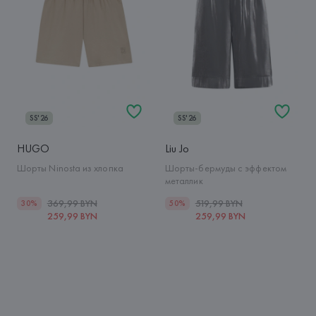
SS'26
SS'26
HUGO
Liu Jo
Шорты Ninosta из хлопка
Шорты-бермуды с эффектом
металлик
369,99 BYN
519,99 BYN
30%
50%
259,99 BYN
259,99 BYN