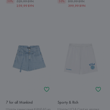
529,99 BYN
819,99 BYN
50%
50%
259,99 BYN
399,99 BYN
7 for all Mankind
Sporty & Rich
Шорты джинсовые KANSAS из
Шорты UCLA Crest из хлопка