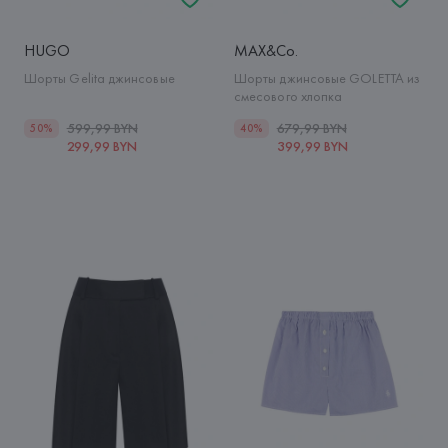
HUGO
MAX&Co.
Шорты Gelita джинсовые
Шорты джинсовые GOLETTA из
смесового хлопка
599,99 BYN
679,99 BYN
50%
40%
299,99 BYN
399,99 BYN