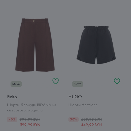
SS'26
SS'26
Pinko
HUGO
Шорты-бермуды BRYANA из
Шорты Hermione
смесового лиоцелла
999,99 BYN
639,99 BYN
40%
30%
599,99 BYN
449,99 BYN