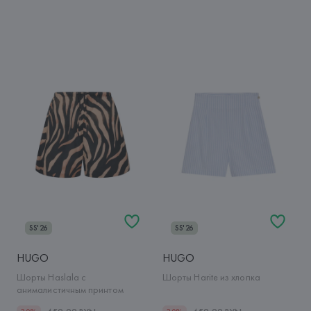
SS'26
SS'26
HUGO
HUGO
Шорты Haslala с
Шорты Harite из хлопка
анималистичным принтом