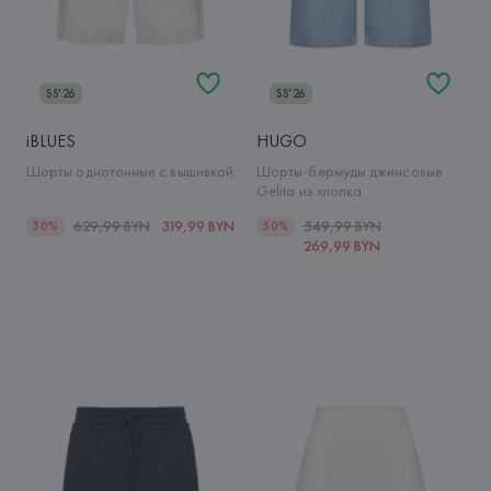
SS'26
SS'26
iBLUES
HUGO
Шорты однотонные с вышивкой
Шорты-бермуды джинсовые
Gelita из хлопка
629,99 BYN
319,99 BYN
549,99 BYN
50%
50%
269,99 BYN