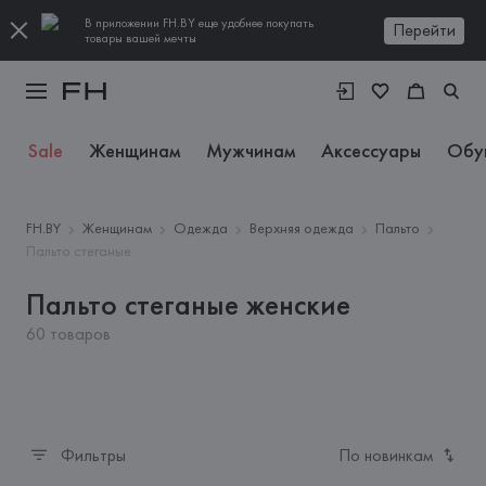
В приложении FH.BY еще удобнее покупать
Перейти
товары вашей мечты
Sale
Женщинам
Мужчинам
Аксессуары
Обу
FH.BY
Женщинам
Одежда
Верхняя одежда
Пальто
Пальто стеганые
Пальто стеганые женские
60 товаров
Фильтры
По новинкам