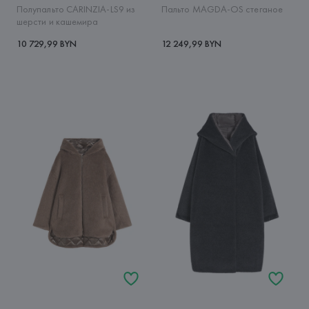
Полупальто CARINZIA-LS9 из
Пальто MAGDA-OS стеганое
шерсти и кашемира
10 729,99 BYN
12 249,99 BYN