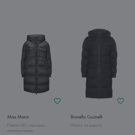
Max Mara
Brunello Cucinelli
Пальто SEI с пуховым
Пальто из шерсти
наполнителем