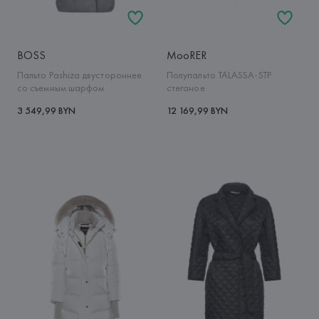
BOSS
MooRER
Пальто Pashiza двустороннее
Полупальто TALASSA-STP
со съемным шарфом
стеганое
3 549,99 BYN
12 169,99 BYN