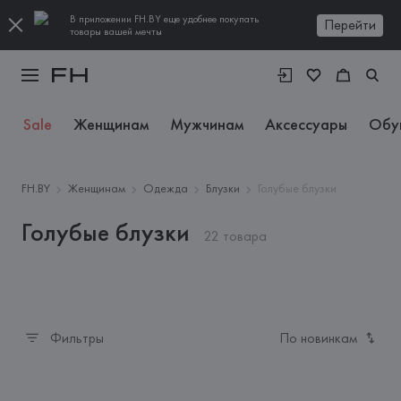
В приложении FH.BY еще удобнее покупать
Перейти
товары вашей мечты
Sale
Женщинам
Мужчинам
Аксессуары
Обу
FH.BY
Женщинам
Одежда
Блузки
Голубые блузки
Голубые блузки
22 товара
Фильтры
По новинкам