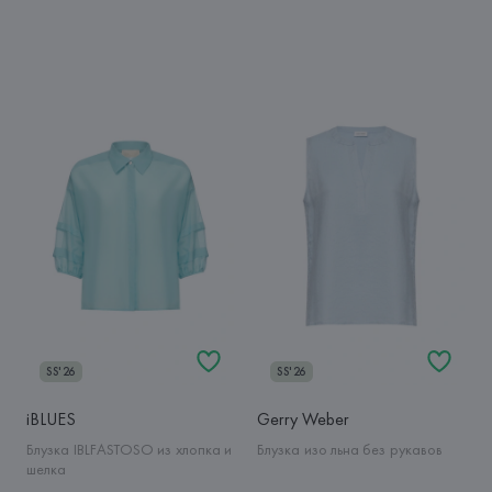
SS'26
SS'26
iBLUES
Gerry Weber
Блузка IBLFASTOSO из хлопка и
Блузка изо льна без рукавов
шелка