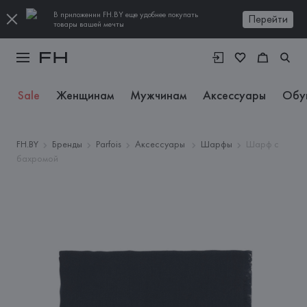
В приложении FH.BY еще удобнее покупать
Перейти
товары вашей мечты
Sale
Женщинам
Мужчинам
Аксессуары
Обу
FH.BY
Бренды
Parfois
Аксессуары
Шарфы
Шарф с
бахромой