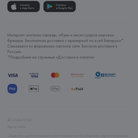
Скачать
Скачать
в App Store
в Google Play
Интернет-магазин одежды, обуви и аксессуаров мировых
брендов. Бесплатная доставка с примеркой по всей Беларуси*.
Самовывоз из фирменных салонов сети. Быстрая доставка в
Россию.
*Подробнее на странице «
Доставка и оплата
»
©
2026
FH.BY
Карта сайта
Общество с дополнительной ответственностью «БелВиринея» зарегистрировано