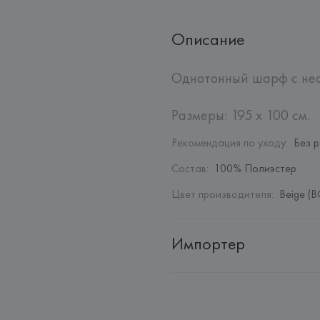
Описание
Однотонный шарф с нео
Размеры: 195 x 100 см.
Рекомендация по уходу
:
Без 
Состав
:
100% Полиэстер
Цвет производителя
:
Beige (B
Импортер
Импортер: 
Общество с дополн
Адрес: 
Республика Беларусь, 2
Производитель: 
Barata & Ramil