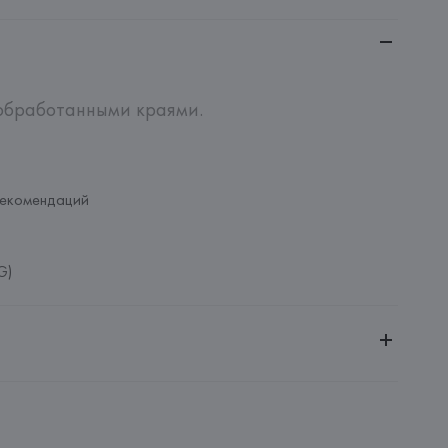
бработанными краями.

рекомендаций
G)
ительной ответственностью "БелВиринея"
20030, г. Минск, ул. Немига, 5, пом. 39
o, S.A.