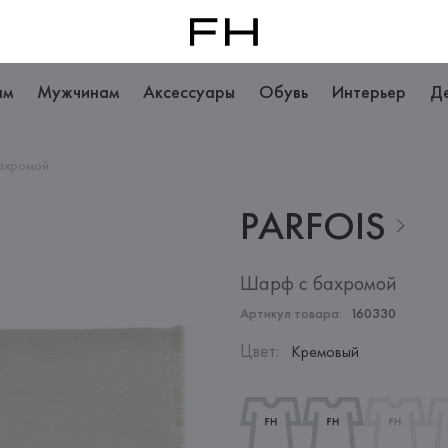
ам
Мужчинам
Аксессуары
Обувь
Интерьер
Д
ахромой
PARFOIS
Шарф с бахромой
Артикул товара:
160330
Цвет
:
Кремовый