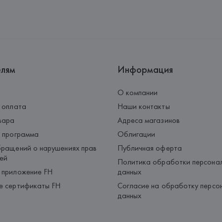
Адрес: 
ПОРТУГАЛИЯ, 
Barata &
Rio Tinto,
Страна происхождения товара
елям
Информация
О компании
 оплата
Наши контакты
вара
Адреса магазинов
 программа
Облигации
ращений о нарушениях прав
Публичная оферта
ей
Политика обработки персона
 приложение FH
данных
е сертификаты FH
Согласие на обработку персо
данных