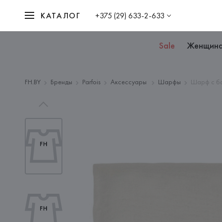
КАТАЛОГ
+375 (29) 633-2-633
Sale
Женщин
FH.BY
Бренды
Parfois
Аксессуары
Шарфы
Шарф с б