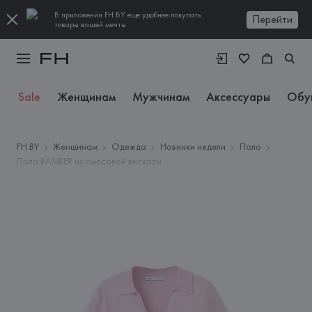
В приложении FH.BY еще удобнее покупать
Перейти
товары вашей мечты
Sale
Женщинам
Мужчинам
Аксессуары
Обу
FH.BY
Женщинам
Одежда
Новинки недели
Поло
Поло BASIBER из смесовой вискозы