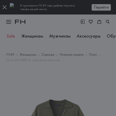
В приложении FH.BY еще удобнее покупать
Перейти
товары вашей мечты
Sale
Женщинам
Мужчинам
Аксессуары
Обу
FH.BY
Женщинам
Одежда
Новинки недели
Поло
Поло BASIBER из смесовой вискозы