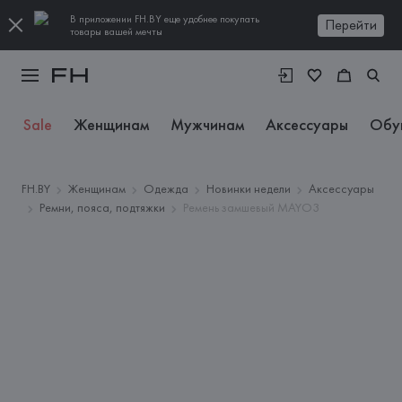
В приложении FH.BY еще удобнее покупать
Перейти
товары вашей мечты
Sale
Женщинам
Мужчинам
Аксессуары
Обу
FH.BY
Женщинам
Одежда
Новинки недели
Аксессуары
Ремни, пояса, подтяжки
Ремень замшевый MAYO3