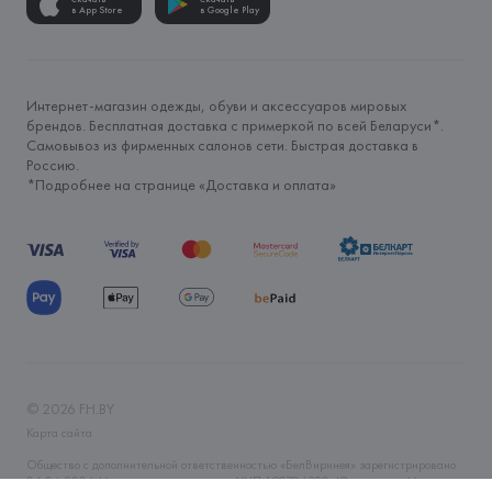
в App Store
в Google Play
Интернет-магазин одежды, обуви и аксессуаров мировых
брендов. Бесплатная доставка с примеркой по всей Беларуси*.
Самовывоз из фирменных салонов сети. Быстрая доставка в
Россию.
*Подробнее на странице «
Доставка и оплата
»
©
2026
FH.BY
Карта сайта
Общество с дополнительной ответственностью «БелВиринея» зарегистрировано
06.04.2006 Минским горисполкомом. УНП 190706320. Юр.адрес: г. Минск, ул.