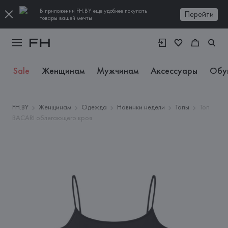
В приложении FH.BY еще удобнее покупать
Перейти
товары вашей мечты
Sale
Женщинам
Мужчинам
Аксессуары
Обу
FH.BY
Женщинам
Одежда
Новинки недели
Топы
Топ
BACARI облегающего кроя