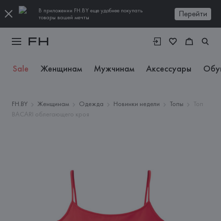
В приложении FH.BY еще удобнее покупать
Перейти
товары вашей мечты
Sale
Женщинам
Мужчинам
Аксессуары
Обу
FH.BY
Женщинам
Одежда
Новинки недели
Топы
Топ
BACARI облегающего кроя