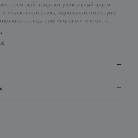
шек со смолой придают уникальный шарм. 
 и изысканный стиль, идеальный аксессуар 
 задавать тренды оригинально и элегантно.
а
OR)
ительной ответственностью "Белмаркетцентр"
х
0030, г. Минск, ул. Немига, 5, пом. 39, ком. 1
 S.A.
S.A., Via Augusta 10 (Pol. Ind. Riera de Caldes), 08184 
lona),
: 
КИТАЙ