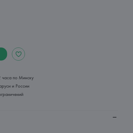
2 часа по Минску
аруси и России
ограничений