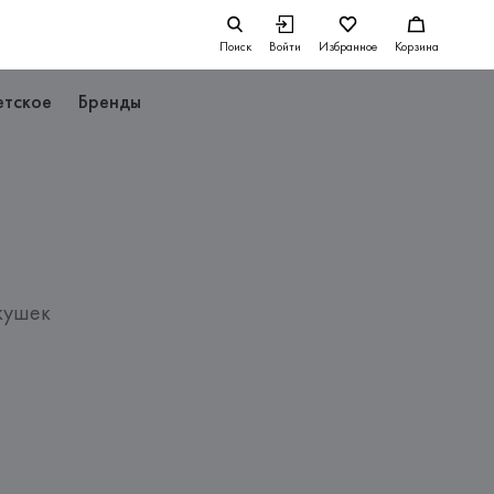
Поиск
Войти
Избранное
Корзина
етское
Бренды
кушек