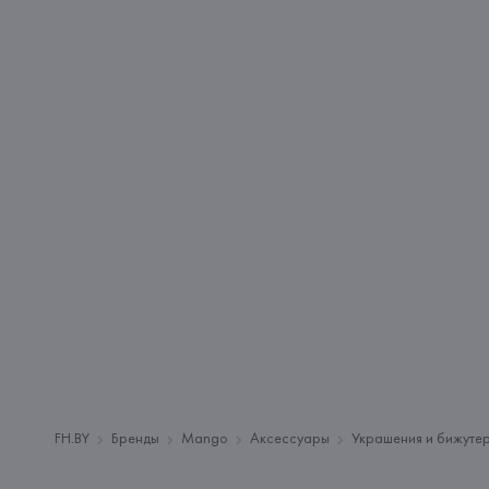
FH.BY
Бренды
Mango
Аксессуары
Украшения и бижуте