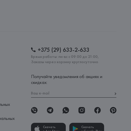
+375 (29) 633-2-633
Время работы: пн-вс с 09:00 до 21:00,
Заказы через корзину круглосуточно
Получайте уведомления об акциях и
скидках:
льных
нальных
Скачать
Скачать
в App Store
в Google Play