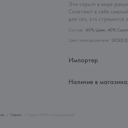
Эти серьги в виде раку
Сочетают в себе смелый
для тех, кто стремится
Состав
:
60% Цинк, 40% Смол
Цвет производителя
:
GOLD (
Импортер
Импортер: 
Общество с дополн
Наличие в магазина
Адрес: 
Республика Беларусь, 22
Производитель: 
MANGO MNG,
Адрес: 
ИСПАНИЯ, 
MANGO MNG, 
Palau-Solità i Plegamans (Barce
Страна происхождения товара
рия
Серьги
Серьги TESLA в виде ракушек