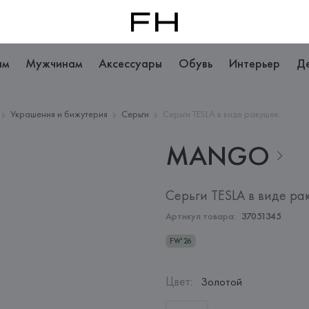
ам
Мужчинам
Аксессуары
Обувь
Интерьер
Д
Украшения и бижутерия
Серьги
Серьги TESLA в виде ракушек
MANGO
Серьги TESLA в виде ра
Артикул товара:
37051345
FW'26
Цвет
:
Золотой