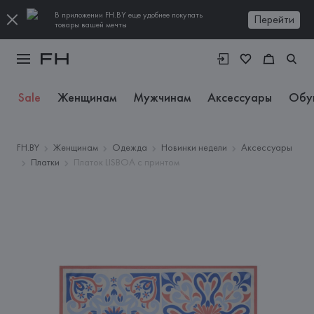
В приложении FH.BY еще удобнее покупать
Перейти
товары вашей мечты
Sale
Женщинам
Мужчинам
Аксессуары
Обу
FH.BY
Женщинам
Одежда
Новинки недели
Аксессуары
Платки
Платок LISBOA с принтом