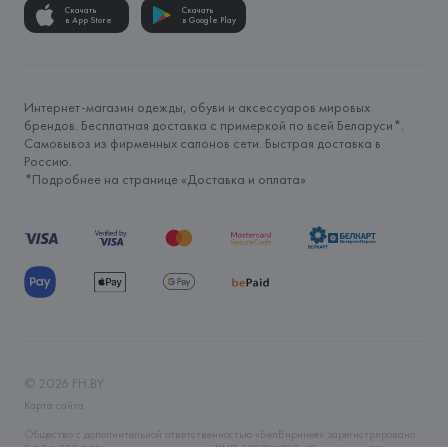
Скачать
Скачать
в App Store
в Google Play
Интернет-магазин одежды, обуви и аксессуаров мировых
брендов. Бесплатная доставка с примеркой по всей Беларуси*.
Самовывоз из фирменных салонов сети. Быстрая доставка в
Россию.
*Подробнее на странице «
Доставка и оплата
»
©
2026
FH.BY
Карта сайта
Общество с дополнительной ответственностью «БелВиринея» зарегистрировано