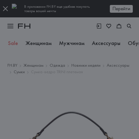
В приложении FH.BY еще удобнее покупать
Перейти
товары вашей мечты
Sale
Женщинам
Мужчинам
Аксессуары
Обу
FH.BY
Женщинам
Одежда
Новинки недели
Аксессуары
Сумки
Сумка-ведро TRINI плетеная