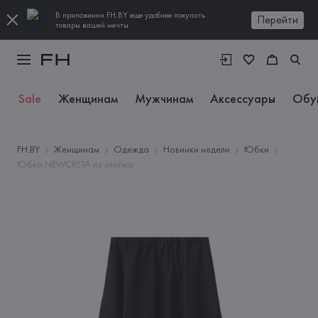
В приложении FH.BY еще удобнее покупать
Перейти
товары вашей мечты
Sale
Женщинам
Мужчинам
Аксессуары
Обу
FH.BY
Женщинам
Одежда
Новинки недели
Юбки
Юбка NEWCRETA из хлопка