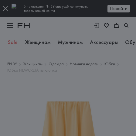
В приложении FH.BY еще удобнее покупать
Перейти
товары вашей мечты
Sale
Женщинам
Мужчинам
Аксессуары
Обу
FH.BY
Женщинам
Одежда
Новинки недели
Юбки
Юбка NEWCRETA из хлопка