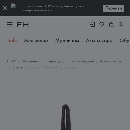
В приложении FH.BY еще удобнее покупать
Перейти
товары вашей мечты
Sale
Женщинам
Мужчинам
Аксессуары
Обу
FH.BY
Женщинам
Одежда
Новинки недели
Аксессуары
Сумки
Сумка NIAGARA с бисером