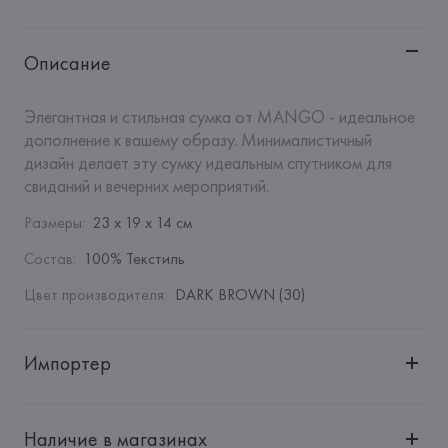
Описание
Элегантная и стильная сумка от MANGO - идеальное 
дополнение к вашему образу. Минималистичный 
дизайн делает эту сумку идеальным спутником для 
свиданий и вечерних мероприятий.
Размеры
:
23 x 19 x 14 см
Состав
:
100% Текстиль
Цвет производителя
:
DARK BROWN (30)
Импортер
Импортер: 
Общество с дополнительной ответственностью 
"Белмаркетцентр"
Наличие в магазинах