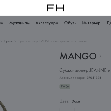
ам
Мужчинам
Аксессуары
Обувь
Интерьер
Д
Сумки
Сумка-шопер JEANNE из натурального волокна
MANGO
Сумка-шопер JEANNE из
Артикул товара:
37041328
FW'26
Цвет
:
Хаки