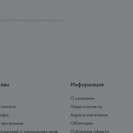
Адрес: 
ИСПАНИЯ, 
MANGO MNG, 
Palau-Solità i Plegamans (Barce
Страна происхождения товара
р JEANNE из натурального волокна
елям
Информация
О компании
 оплата
Наши контакты
вара
Адреса магазинов
 программа
Облигации
ращений о нарушениях прав
Публичная оферта