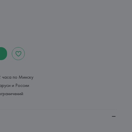
2 часа по Минску
аруси и России
ограничений