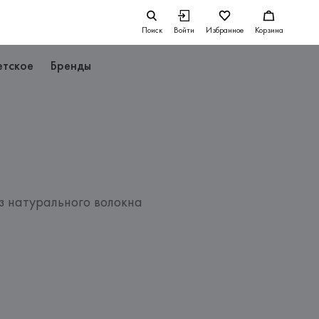
Поиск
Войти
Избранное
Корзина
етское
Бренды
 натурального волокна