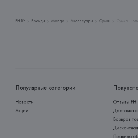
FH.BY
Бренды
Mango
Аксессуары
Сумки
Сумка-шопе
Популярные категории
Покупат
Новости
Отзывы FH
Акции
Доставка и
Возврат то
Дисконтная
Правила об