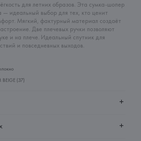
ёгкость для летних образов. Эта сумка-шопер 
 — идеальный выбор для тех, кто ценит 
мфорт. Мягкий, фактурный материал создаёт 
настроение. Две плечевых ручки позволяют 
уке и на плече. Идеальный спутник для 
ствий и повседневных выходов.
олокно
BEIGE (37)
ительной ответственностью "Белмаркетцентр"
х
0030, г. Минск, ул. Немига, 5, пом. 39, ком. 1
 S.A.