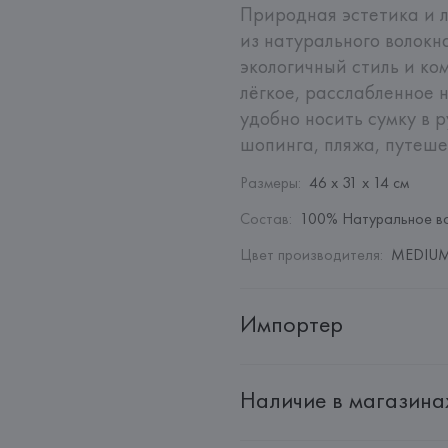
Природная эстетика и л
из натурального волокна
экологичный стиль и ко
лёгкое, расслабленное 
удобно носить сумку в р
шопинга, пляжа, путеше
Размеры
:
46 x 31 x 14 см
Состав
:
100% Натуральное в
Цвет производителя
:
MEDIUM 
Импортер
Импортер: 
Общество с дополн
Наличие в магазина
Адрес: 
Республика Беларусь, 22
Производитель: 
MANGO MNG,