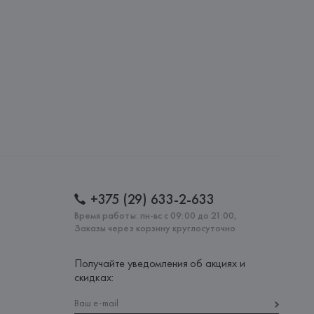
S.A., Via Augusta 10 (Pol. Ind. Riera de Caldes), 08184 
lona),
: 
КИТАЙ
+375 (29) 633-2-633
Время работы: пн-вс с 09:00 до 21:00,
Заказы через корзину круглосуточно
Получайте уведомления об акциях и
скидках: