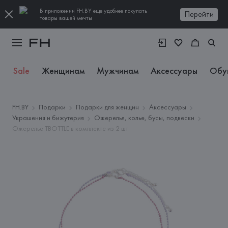
В приложении FH.BY еще удобнее покупать
Перейти
товары вашей мечты
Sale
Женщинам
Мужчинам
Аксессуары
Обу
FH.BY
Подарки
Подарки для женщин
Аксессуары
Украшения и бижутерия
Ожерелья, колье, бусы, подвески
Ожерелье TBOTTLE в комплекте из 2 шт