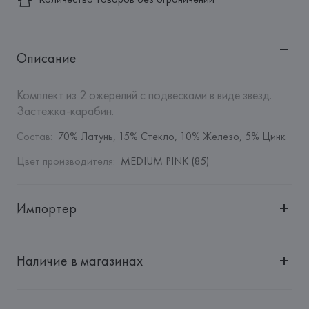
Описание
Комплект из 2 ожерелий с подвесками в виде звезд. 
Застежка-карабин.
Состав
:
70% Латунь, 15% Стекло, 10% Железо, 5% Цинк
Цвет производителя
:
MEDIUM PINK (85)
Импортер
Импортер: 
Общество с дополнительной ответственностью 
"Белмаркетцентр"
Наличие в магазинах
Адрес: 
Республика Беларусь, 220030, г. Минск, ул. 
Немига, 5, пом. 39, ком. 1