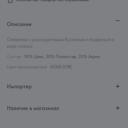
Описание
Ожерелье с разноцветными бусинами и подвеской в 
виде солнца.
Состав
:
50% Цинк, 30% Полиэстер, 20% Акрил
Цвет производителя
:
GOLD (OR)
Импортер
Импортер: 
Общество с дополнительной ответственностью 
"Белмаркетцентр"
Наличие в магазинах
Адрес: 
Республика Беларусь, 220030, г. Минск, ул. 
Немига, 5, пом. 39, ком. 1