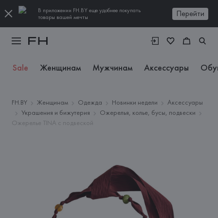
В приложении FH.BY еще удобнее покупать
Перейти
товары вашей мечты
Sale
Женщинам
Мужчинам
Аксессуары
Обу
FH.BY
Женщинам
Одежда
Новинки недели
Аксессуары
Украшения и бижутерия
Ожерелья, колье, бусы, подвески
Ожерелье TINA с подвеской