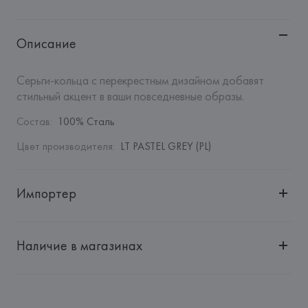
Описание
Серьги-кольца с перекрестным дизайном добавят 
стильный акцент в ваши повседневные образы.
Состав
:
100% Сталь
Цвет производителя
:
LT PASTEL GREY (PL)
Импортер
Импортер: 
Общество с дополнительной ответственностью 
"Белмаркетцентр"
Наличие в магазинах
Адрес: 
Республика Беларусь, 220030, г. Минск, ул. 
Немига, 5, пом. 39, ком. 1
Производитель: 
MANGO MNG, S.A.