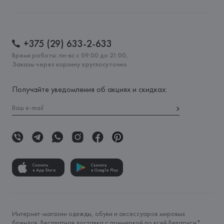
+375 (29) 633-2-633
Время работы: пн-вс с 09:00 до 21:00,
Заказы через корзину круглосуточно
Получайте уведомления об акциях и скидках:
Скачать
Скачать
в App Store
в Google Play
Интернет-магазин одежды, обуви и аксессуаров мировых
брендов. Бесплатная доставка с примеркой по всей Беларуси*.