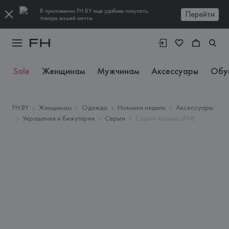
В приложении FH.BY еще удобнее покупать
Перейти
товары вашей мечты
Sale
Женщинам
Мужчинам
Аксессуары
Обу
FH.BY
Женщинам
Одежда
Новинки недели
Аксессуары
Украшения и бижутерия
Серьги
Серьги-кольца JANE