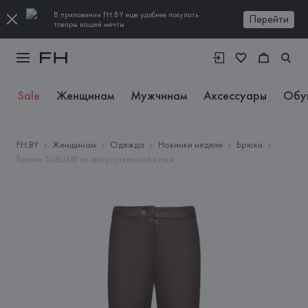
В приложении FH.BY еще удобнее покупать
Перейти
товары вашей мечты
Sale
Женщинам
Мужчинам
Аксессуары
Обу
FH.BY
Женщинам
Одежда
Новинки недели
Брюки
Брюки SUBLIME из искусственной кожи