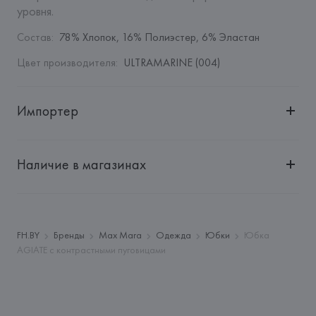
уровня.
Состав
:
78% Хлопок, 16% Полиэстер, 6% Эластан
Цвет производителя
:
ULTRAMARINE (004)
Импортер
Импортер: 
Общество с дополнительной ответственностью 
"БелВиринея"
Наличие в магазинах
Адрес: 
Республика Беларусь, 220030, г. Минск, ул. 
Немига, 5, пом. 39
Производитель: 
MaxMara S.r.l.
Адрес: 
ИТАЛИЯ, 
Via Giulia Maramotti, 4, 42124 Reggio 
FH.BY
Бренды
Max Mara
Одежда
Юбки
Юбка
Emilia,
AGIATE с контрастными пуговицами
Страна происхождения товара: 
КИТАЙ