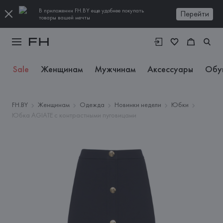
В приложении FH.BY еще удобнее покупать
Перейти
товары вашей мечты
Sale
Женщинам
Мужчинам
Аксессуары
Обу
FH.BY
Женщинам
Одежда
Новинки недели
Юбки
Юбка AGIATE с контрастными пуговицами