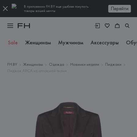
В приложении FH.BY еще удобнее покупать
Перейти
товары вашей мечты
Sale
Женщинам
Мужчинам
Аксессуары
Обу
FH.BY
Женщинам
Одежда
Новинки недели
Пиджаки
Пиджак ARCA из атласной ткани