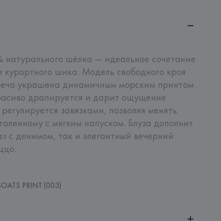
 натурального шёлка — идеальное сочетание 
 курортного шика. Модель свободного кроя 
леча украшена динамичным морским принтом 
расиво драпируется и дарит ощущение 
регулируется завязками, позволяя менять 
таленному с мягким напуском. Блуза дополнит 
з с денимом, так и элегантный вечерний 
ццо.
OATS PRINT (003)