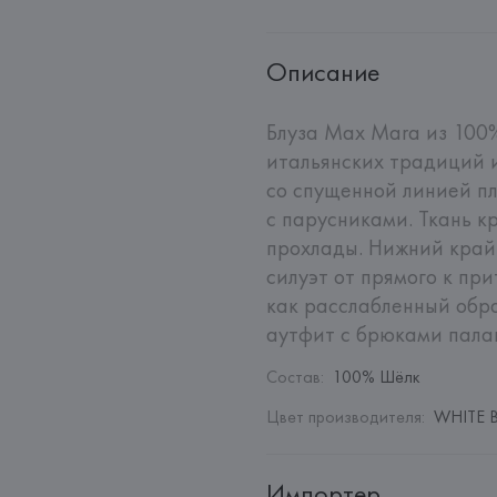
Описание
Блуза Max Mara из 100%
итальянских традиций и
со спущенной линией п
с парусниками. Ткань к
прохлады. Нижний край 
силуэт от прямого к при
как расслабленный обра
аутфит с брюками пала
Состав
:
100% Шёлк
Цвет производителя
:
WHITE B
Импортер