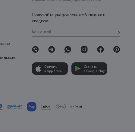
Получайте уведомления об акциях и
скидках:
льных
нальных
Скачать
Скачать
в App Store
в Google Play