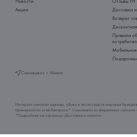
Новости
Отзывы FH
Акции
Доставка и
Возврат то
Дисконтная
Правила об
потребител
Мобильное
Подарочны
Самовывоз: г. Минск
Интернет-магазин одежды, обуви и аксессуаров мировых брендов
примеркой по всей Беларуси*. Самовывоз из фирменных салонов с
*Подробнее на странице «
Доставка и оплата
»