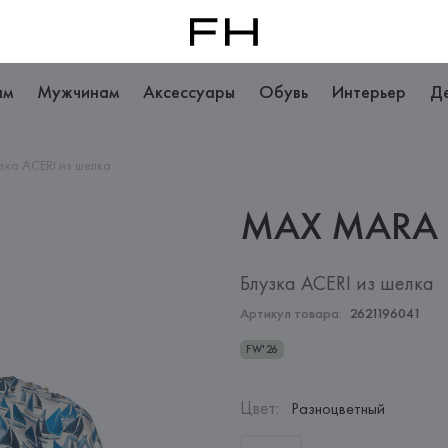
ам
Мужчинам
Аксессуары
Обувь
Интерьер
Д
зка ACERI из шелка
MAX
MARA
Блузка ACERI из шелка
Артикул товара:
2621196041
FW'26
Цвет
:
Разноцветный