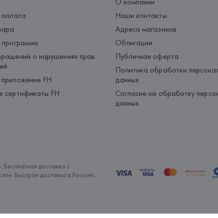
О компании
 оплата
Наши контакты
вара
Адреса магазинов
 программа
Облигации
ращений о нарушениях прав
Публичная оферта
ей
Политика обработки персона
 приложение FH
данных
е сертификаты FH
Согласие на обработку персо
данных
. Бесплатная доставка с
ети. Быстрая доставка в Россию.