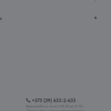
ительной ответственностью "БелВиринея"
х
20030, г. Минск, ул. Немига, 5, пом. 39
.
amotti, 4, 42124 Reggio Emilia,
: 
ИТАЛИЯ
+375 (29) 633-2-633
Время работы: пн-вс с 09:00 до 21:00,
Заказы через корзину круглосуточно