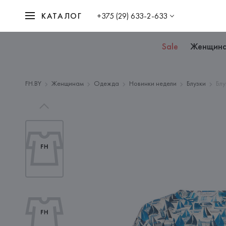
КАТАЛОГ
+375 (29) 633-2-633
Sale
Женщин
FH.BY
Женщинам
Одежда
Новинки недели
Блузки
Блу