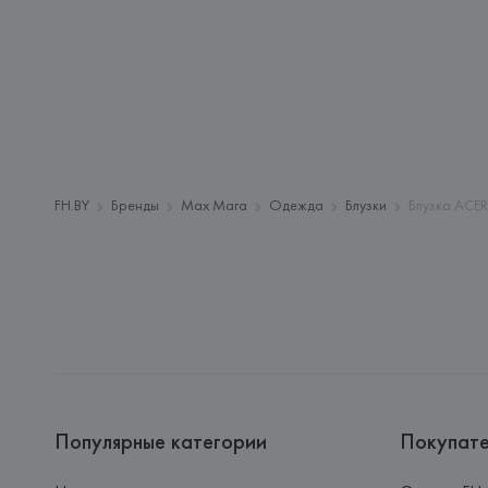
FH.BY
Бренды
Max Mara
Одежда
Блузки
Блузка ACER
Популярные категории
Покупат