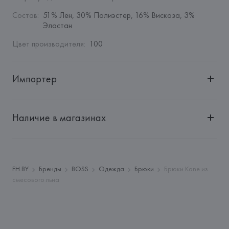
Состав
:
51% Лён, 30% Полиэстер, 16% Вискоза, 3% 
Эластан
Цвет производителя
:
100
Импортер
Импортер: 
Общество с ограниченной ответственностью 
"Авикойл Интернешнл"
Наличие в магазинах
Адрес: 
Республика Беларусь, 220051, г. Минск, ул. 
Рафиева, д. 64, помещение 2-27
Производитель: 
HUGO BOSS AG
Адрес: 
ГЕРМАНИЯ, 
HUGO BOSS AG, Dieselstrasse 12, D-
FH.BY
Бренды
BOSS
Одежда
Брюки
Брюки Kane из
72555 Metzingen,
смесового льна
Страна происхождения товара: 
ТУРЦИЯ