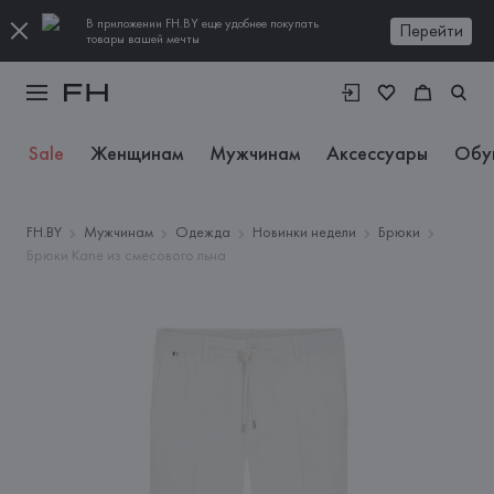
В приложении FH.BY еще удобнее покупать
Перейти
товары вашей мечты
Sale
Женщинам
Мужчинам
Аксессуары
Обу
FH.BY
Мужчинам
Одежда
Новинки недели
Брюки
Брюки Kane из смесового льна