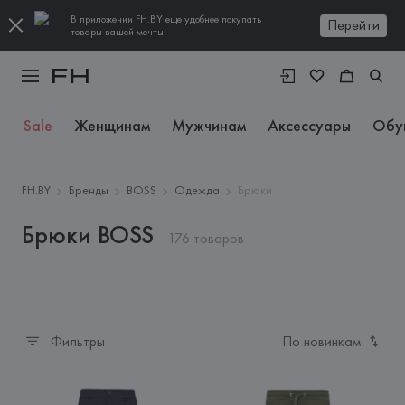
В приложении FH.BY еще удобнее покупать
Перейти
товары вашей мечты
Sale
Женщинам
Мужчинам
Аксессуары
Обу
FH.BY
Бренды
BOSS
Одежда
Брюки
Брюки BOSS
176 товаров
Фильтры
По новинкам