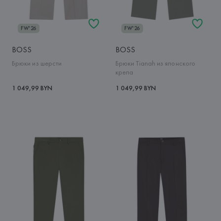
FW'26
FW'26
BOSS
BOSS
Брюки из шерсти
Брюки Tianah из японского
крепа
1 049,99 BYN
1 049,99 BYN