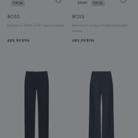
SPORT
FW'26
FW'26
BOSS
BOSS
Брюки C-Kent-GW однотонные
Брюки из водоотталкивающей
ткани
689,99 BYN
689,99 BYN