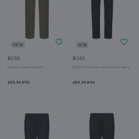
FW'26
SS'26
BOSS
BOSS
Брюки однотонные
Брюки Kane из смесового льна
689,99 BYN
689,99 BYN