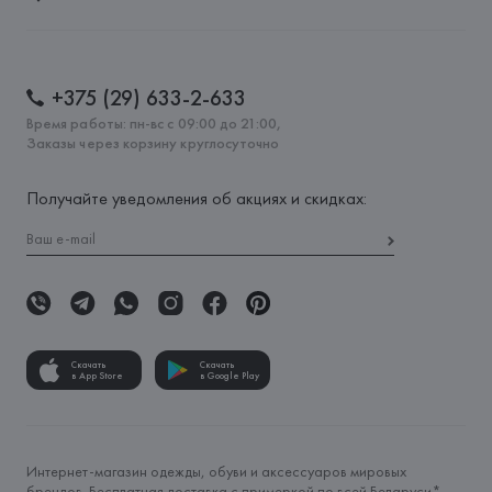
+375 (29) 633-2-633
Время работы: пн-вс с 09:00 до 21:00,
Заказы через корзину круглосуточно
Получайте уведомления об акциях и скидках:
Скачать
Скачать
в App Store
в Google Play
Интернет-магазин одежды, обуви и аксессуаров мировых
брендов. Бесплатная доставка с примеркой по всей Беларуси*.