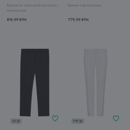
Брюки из смесовой вискозы с
Брюки однотонные
лампасами
819,99 BYN
779,99 BYN
SS'26
FW'26