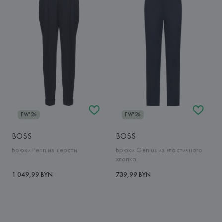
FW'26
FW'26
BOSS
BOSS
Брюки Perin из шерсти
Брюки Genius из эластичного
хлопка
1 049,99 BYN
739,99 BYN