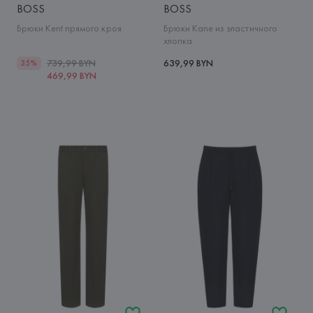
BOSS
BOSS
Брюки Kent прямого кроя
Брюки Kane из эластичного
хлопка
739,99 BYN
639,99 BYN
35%
469,99 BYN