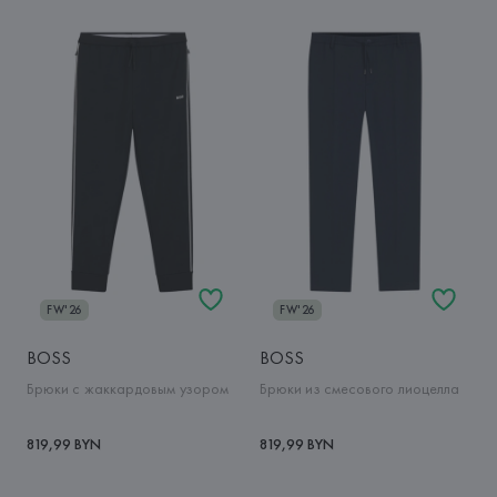
FW'26
FW'26
BOSS
BOSS
Брюки с жаккардовым узором
Брюки из смесового лиоцелла
819,99 BYN
819,99 BYN