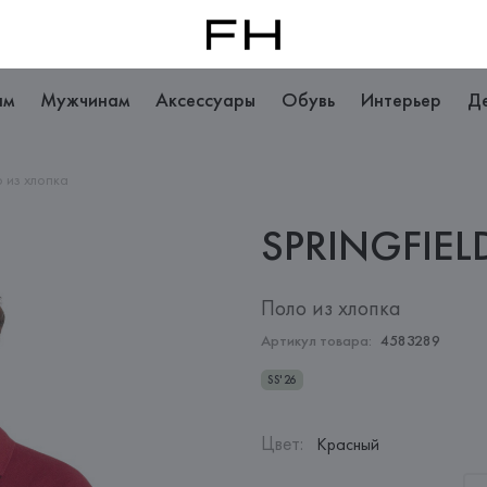
ам
Мужчинам
Аксессуары
Обувь
Интерьер
Д
 из хлопка
SPRINGFIEL
Поло из хлопка
Артикул товара:
4583289
SS'26
Цвет
:
Красный