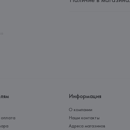
Адрес: 
Республика Беларусь, 2
Производитель: 
EUROFIEL CO
Адрес: 
ИСПАНИЯ, 
EUROFIEL 
28034 MADRID,
Страна происхождения товара
ка
елям
Информация
О компании
 оплата
Наши контакты
вара
Адреса магазинов