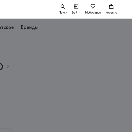
Поиск
Войти
Избранное
Корзина
етское
Бренды
D