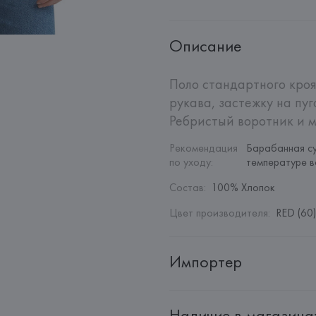
Описание
Поло стандартного кроя
рукава, застежку на пуго
Ребристый воротник и 
Рекомендация 
Барабанная су
по уходу
:
температуре в
Состав
:
100% Хлопок
Цвет производителя
:
RED (60)
Импортер
Импортер: 
Общество с дополн
Наличие в магазина