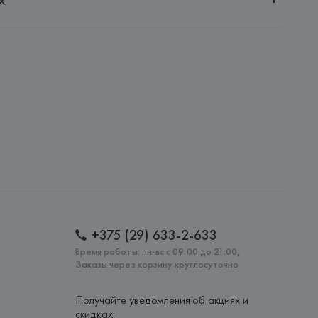
20030, г. Минск, ул. Немига, 5, пом. 39
NFECCION S.A.
CONFECCION S.A., AVDA LLANO CASTELLANO, NUM. 51 
: 
ПАКИСТАН
+375 (29) 633-2-633
Время работы: пн-вс с 09:00 до 21:00,
Заказы через корзину круглосуточно
Получайте уведомления об акциях и
скидках: