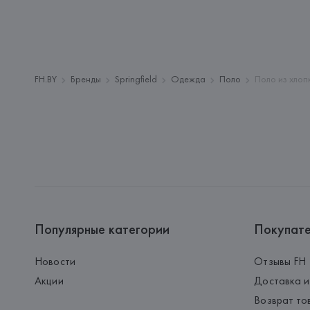
FH.BY
Бренды
Springfield
Одежда
Поло
Поло из хлоп
Популярные категории
Покупат
Новости
Отзывы FH
Акции
Доставка и
Возврат то