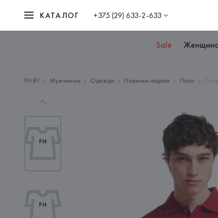
КАТАЛОГ
+375 (29) 633-2-633
Sale
Женщин
FH.BY
Мужчинам
Одежда
Новинки недели
Поло
Поло