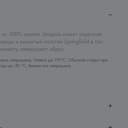
 из 100% хлопка. Модель имеет короткие 
вицы и вышитый логотип Springfield в тон. 
манжеты завершают образ.
шка запрещена, Глажка до 110°C, Обычная стирка при 
оды до 30 °C, Химчистка запрещена
ительной ответственностью "БелВиринея"
х