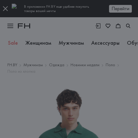
В приложении FH.BY еще удобнее покупать
Перейти
товары вашей мечты
Sale
Женщинам
Мужчинам
Аксессуары
Обу
FH.BY
Мужчинам
Одежда
Новинки недели
Поло
Поло из хлопка