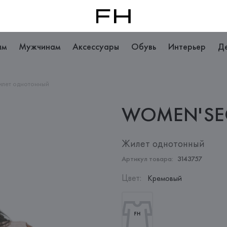
ам
Мужчинам
Аксессуары
Обувь
Интерьер
Д
илет однотонный
WOMEN'SE
Жилет однотонный
Артикул товара:
3143757
Цвет
:
Кремовый