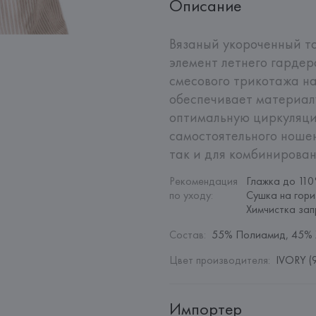
Описание
Вязаный укороченный то
элемент летнего гардер
смесового трикотажа на
обеспечивает материалу
оптимальную циркуляцию
самостоятельного ношен
так и для комбинирован
Рекомендация 
Глажка до 110
по уходу
:
Сушка на гори
Химчистка за
Состав
:
55% Полиамид, 45% 
Цвет производителя
:
IVORY (
Импортер