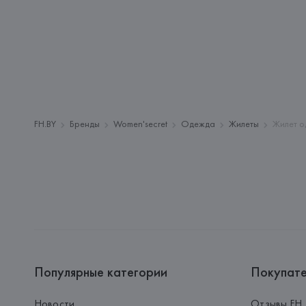
FH.BY
Бренды
Women'secret
Одежда
Жилеты
Жилет о
Популярные категории
Покупат
Новости
Отзывы FH