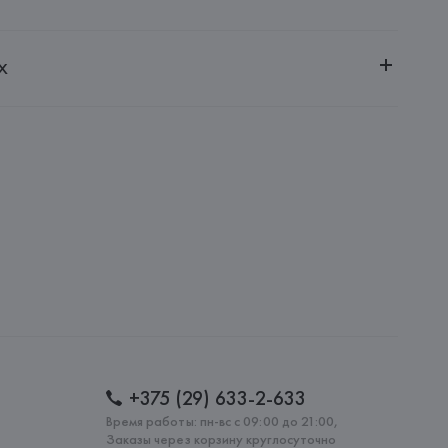
ительной ответственностью "БелВиринея"
х
20030, г. Минск, ул. Немига, 5, пом. 39
NFECCION S.A.
CONFECCION S.A., AVDA LLANO CASTELLANO, NUM. 51 
: 
КИТАЙ
+375 (29) 633-2-633
Время работы: пн-вс с 09:00 до 21:00,
Заказы через корзину круглосуточно