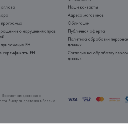
 оплата
Наши контакты
вара
Адреса магазинов
 программа
Облигации
ращений о нарушениях прав
Публичная оферта
ей
Политика обработки персона
 приложение FH
данных
е сертификаты FH
Согласие на обработку персо
данных
. Бесплатная доставка с
ети. Быстрая доставка в Россию.