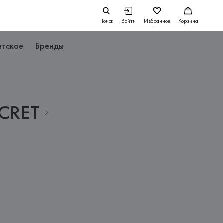
Поиск
Войти
Избранное
Корзина
етское
Бренды
CRET