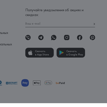
Получайте уведомления об акциях и
скидках:
льных
нальных
Скачать
Скачать
в App Store
в Google Play