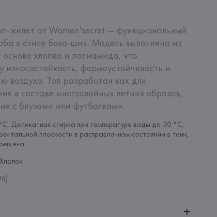
п-жилет от Women'secret — функциональный 
оба в стиле бохо-шик. Модель выполнена из 
 основе хлопка и полиамида, что 
 износостойкость, формоустойчивость и 
 воздуха. Топ разработан как для 
ия в составе многослойных летних образов, 
ия с блузами или футболками.
°C, Деликатная стирка при температуре воды до 30 °C, 
зонтальной плоскости в расправленном состоянии в тени, 
прещена
Хлопок
96)