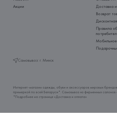
Акции
Доставка и
Возврат то
Дисконтная
Правила об
потребител
Мобильное
Подарочны
Самовывоз: г. Минск
Интернет-магазин одежды, обуви и аксессуаров мировых брендов
примеркой по всей Беларуси*. Самовывоз из фирменных салонов с
*Подробнее на странице «
Доставка и оплата
»