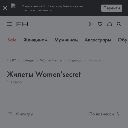
В приложении FH.BY еще удобнее покупать
Перейти
товары вашей мечты
Sale
Женщинам
Мужчинам
Аксессуары
Обу
FH.BY
Бренды
Women'secret
Одежда
Жилеты
Жилеты Women'secret
1 товар
Фильтры
По новинкам