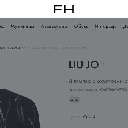
ам
Мужчинам
Аксессуары
Обувь
Интерьер
Д
еры, водолазки
Джемпер с короткими рукавами
LIU
JO
Джемпер с короткими 
Артикул товара:
CA6196MA77Q
SS'26
Цвет
:
Синий