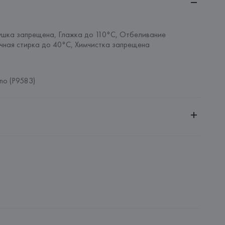
шка запрещена, Глажка до 110°C, Отбеливание 
чная стирка до 40°C, Химчистка запрещена
no (P9583)
ительной ответственностью "БелВиринея"
20030, г. Минск, ул. Немига, 5, пом. 39
MBROSE FLEMING, 17 41012  CARPI (MO),
: 
КИТАЙ