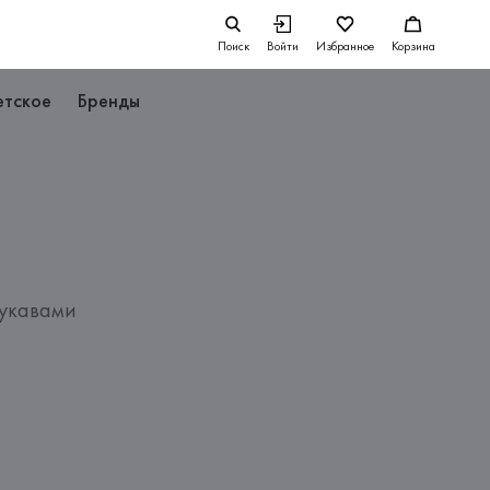
Поиск
Войти
Избранное
Корзина
етское
Бренды
рукавами