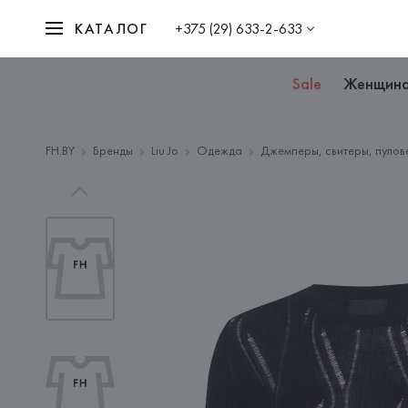
КАТАЛОГ
+375 (29) 633-2-633
Sale
Женщин
FH.BY
Бренды
Liu Jo
Одежда
Джемперы, свитеры, пулов