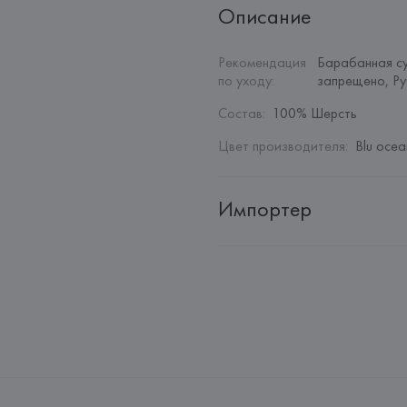
Описание
Рекомендация 
Барабанная су
по уходу
:
запрещено, Ру
Состав
:
100% Шерсть
Цвет производителя
:
Blu ocea
Импортер
Импортер: 
Общество с дополн
Адрес: 
Республика Беларусь, 2
Производитель: 
Exelite S.p.A.
Адрес: 
ИТАЛИЯ, 
VIALE JOHN A
Страна происхождения товара