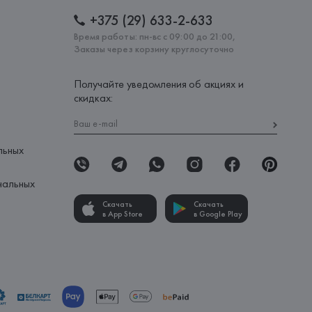
+375 (29) 633-2-633
Время работы: пн-вс с 09:00 до 21:00,
Заказы через корзину круглосуточно
Получайте уведомления об акциях и
скидках:
льных
нальных
Скачать
Скачать
в App Store
в Google Play