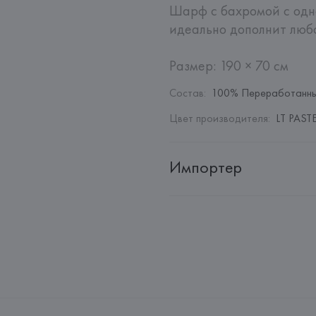
Шарф с бахромой с одн
идеально дополнит любо
Размер: 190 × 70 см
Состав
:
100% Переработанны
Цвет производителя
:
LT PAST
Импортер
Импортер: 
Общество с дополн
Адрес: 
Республика Беларусь, 22
Производитель: 
MANGO MNG,
Адрес: 
ИСПАНИЯ, 
MANGO MNG, 
Palau-Solità i Plegamans (Barce
Страна происхождения товара