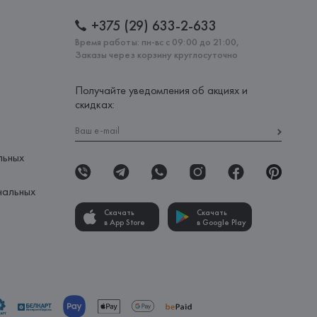
+375 (29) 633-2-633
Время работы: пн-вс с 09:00 до 21:00,
Заказы через корзину круглосуточно
Получайте уведомления об акциях и
скидках:
льных
нальных
Скачать
Скачать
в App Store
в Google Play