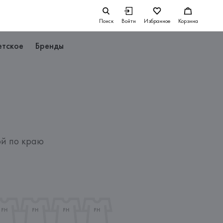
Поиск
Войти
Избранное
Корзина
етское
Бренды
й по краю