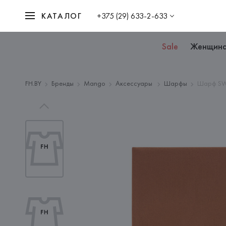
КАТАЛОГ
+375 (29) 633-2-633
Sale
Женщин
FH.BY
Бренды
Mango
Аксессуары
Шарфы
Шарф SW