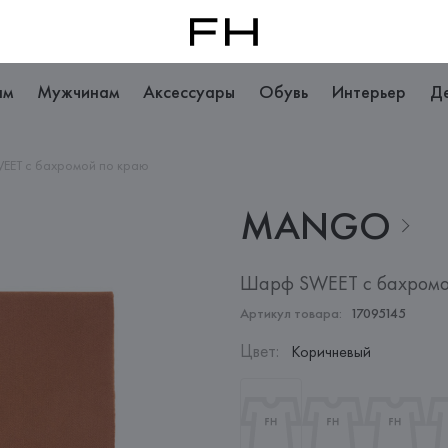
ам
Мужчинам
Аксессуары
Обувь
Интерьер
Д
EET с бахромой по краю
MANGO
Шарф SWEET с бахромо
Артикул товара:
17095145
Цвет
:
Коричневый