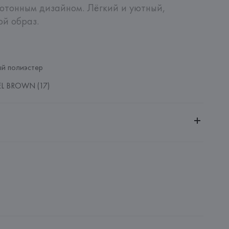
отонным дизайном. Лёгкий и уютный, 
й образ.

й полиэстер
EL BROWN (17)
ительной ответственностью "Белмаркетцентр"
0030, г. Минск, ул. Немига, 5, пом. 39, ком. 1
 S.A.
S.A., Via Augusta 10 (Pol. Ind. Riera de Caldes), 08184 
lona),
: 
КИТАЙ