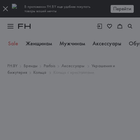
В приложении FH.BY еще удобнее покупать
Перейти
товары вашей мечты
Sale
Женщинам
Мужчинам
Аксессуары
Обу
FH.BY
Бренды
Parfois
Аксессуары
Украшения и
бижутерия
Кольца
Кольцо с кристаллами