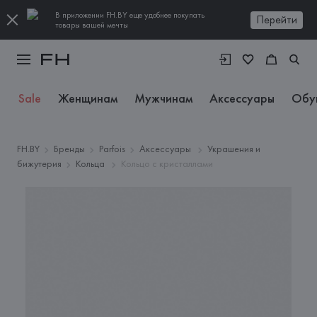
В приложении FH.BY еще удобнее покупать
Перейти
товары вашей мечты
Sale
Женщинам
Мужчинам
Аксессуары
Обу
FH.BY
Бренды
Parfois
Аксессуары
Украшения и
бижутерия
Кольца
Кольцо с кристаллами