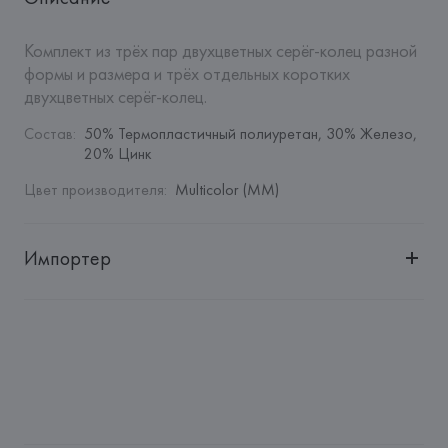
Комплект из трёх пар двухцветных серёг-колец разной 
формы и размера и трёх отдельных коротких 
двухцветных серёг-колец.
Состав
:
50% Термопластичный полиуретан, 30% Железо, 
20% Цинк
Цвет производителя
:
Multicolor (MM)
Импортер
Импортер: 
Общество с дополнительной ответственностью 
"БелВиринея"
Адрес: 
Республика Беларусь, 220030, г. Минск, ул. 
Немига, 5, пом. 39
Производитель: 
Barata & Ramilo, S.A.
Адрес: 
ПОРТУГАЛИЯ, 
Barata & Ramilo, S.A., Rua do Sistelo, 