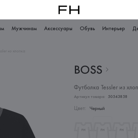
ам
Мужчинам
Аксессуары
Обувь
Интерьер
Д
sler из хлопка
BOSS
Футболка Tessler из хло
Артикул товара:
50543858
Цвет
:
Черный