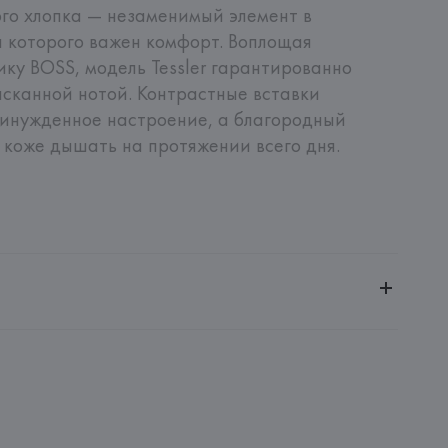
го хлопка — незаменимый элемент в 
 которого важен комфорт. Воплощая 
ку BOSS, модель Tessler гарантированно 
сканной нотой. Контрастные вставки 
инужденное настроение, а благородный 
 коже дышать на протяжении всего дня.
ченной ответственностью "Авикойл Интернешнл"
20051, г. Минск, ул. Рафиева, д. 64, помещение 2-27
 AG
AG, Dieselstrasse 12, D-72555 Metzingen,