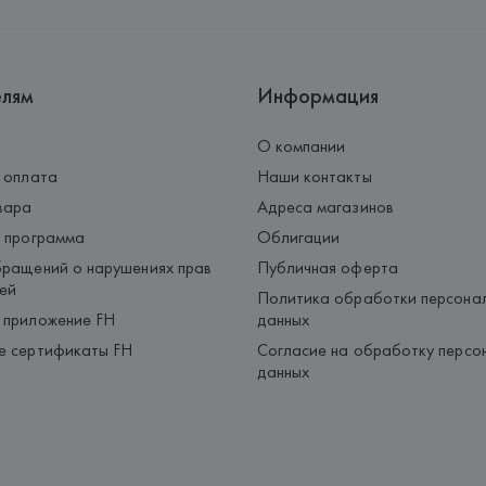
Страна происхождения товара
елям
Информация
О компании
 оплата
Наши контакты
вара
Адреса магазинов
 программа
Облигации
ращений о нарушениях прав
Публичная оферта
ей
Политика обработки персона
 приложение FH
данных
е сертификаты FH
Согласие на обработку персо
данных