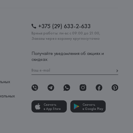
: 
БАНГЛАДЕШ
+375 (29) 633-2-633
Время работы: пн-вс с 09:00 до 21:00,
Заказы через корзину круглосуточно
Получайте уведомления об акциях и
скидках:
льных
нальных
Скачать
Скачать
в App Store
в Google Play