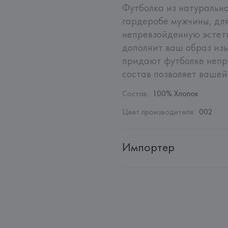
Футболка из натурально
гардеробе мужчины, для
непревзойденную эстети
дополнит ваш образ изы
придают футболке непр
состав позволяет вашей
Состав
:
100% Хлопок
Цвет производителя
:
002
Импортер
Импортер: 
Общество с ограни
Адрес: 
Республика Беларусь, 2
Производитель: 
HUGO BOSS
Адрес: 
ГЕРМАНИЯ, 
HUGO BOSS 