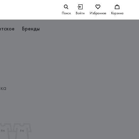
Поиск
Войти
Избранное
Корзина
етское
Бренды
пка