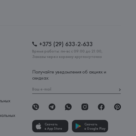
 AG
AG, Dieselstrasse 12, D-72555 Metzingen,
: 
БАНГЛАДЕШ
+375 (29) 633-2-633
Время работы: пн-вс с 09:00 до 21:00,
Заказы через корзину круглосуточно
Получайте уведомления об акциях и
скидках:
льных
нальных
Скачать
Скачать
в App Store
в Google Play