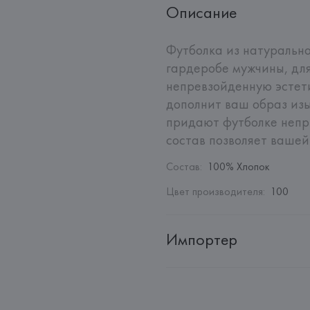
Описание
Футболка из натурально
гардеробе мужчины, для
непревзойденную эстети
дополнит ваш образ изы
придают футболке непр
состав позволяет вашей
Состав
:
100% Хлопок
Цвет производителя
:
100
Импортер
Импортер: 
Общество с ограни
Адрес: 
Республика Беларусь, 2