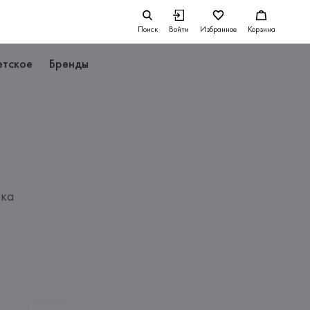
Поиск
Войти
Избранное
Корзина
етское
Бренды
пка