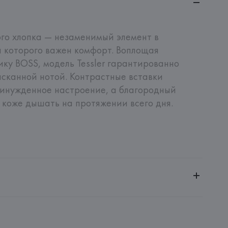
го хлопка — незаменимый элемент в 
 которого важен комфорт. Воплощая 
ку BOSS, модель Tessler гарантированно 
сканной нотой. Контрастные вставки 
инужденное настроение, а благородный 
 коже дышать на протяжении всего дня.
ченной ответственностью "Авикойл Интернешнл"
20051, г. Минск, ул. Рафиева, д. 64, помещение 2-27