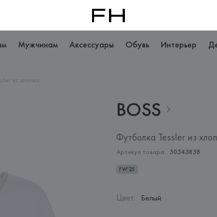
ам
Мужчинам
Аксессуары
Обувь
Интерьер
Д
sler из хлопка
BOSS
Футболка Tessler из хло
Артикул товара:
50543858
FW’25
Цвет
:
Белый