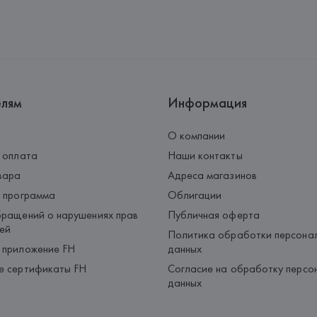
Производитель: 
HUGO BOSS
Адрес: 
ГЕРМАНИЯ, 
HUGO BOSS 
Страна происхождения товара
елям
Информация
О компании
 оплата
Наши контакты
вара
Адреса магазинов
 программа
Облигации
ращений о нарушениях прав
Публичная оферта
ей
Политика обработки персона
 приложение FH
данных
е сертификаты FH
Согласие на обработку персо
данных