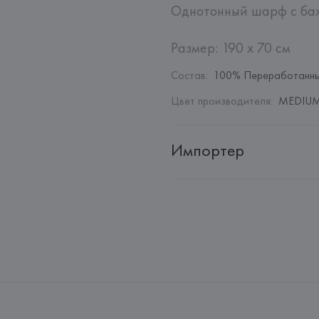
Однотонный шарф с бах
Размер: 190 х 70 см
Состав
:
100% Переработанны
Цвет производителя
:
MEDIUM 
Импортер
Импортер: 
Общество с дополн
Адрес: 
Республика Беларусь, 22
Производитель: 
MANGO MNG,
Адрес: 
ИСПАНИЯ, 
MANGO MNG, 
Palau-Solità i Plegamans (Barce
Страна происхождения товара