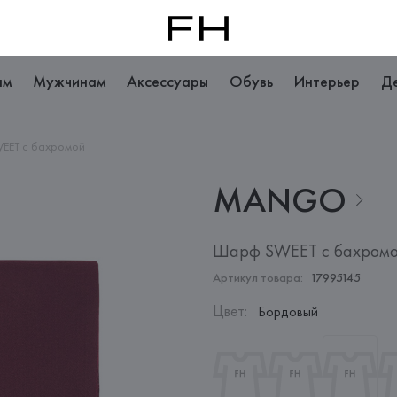
ам
Мужчинам
Аксессуары
Обувь
Интерьер
Д
EET с бахромой
MANGO
Шарф SWEET с бахром
Артикул товара:
17995145
Цвет
:
Бордовый