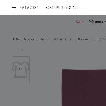
КАТАЛОГ
+375 (29) 633-2-633
Sale
Женщин
FH.BY
Бренды
Mango
Аксессуары
Шарфы
Шарф SW