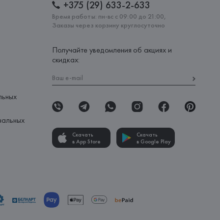
+375 (29) 633-2-633
Время работы: пн-вс с 09:00 до 21:00,
Заказы через корзину круглосуточно
Получайте уведомления об акциях и
скидках:
льных
нальных
Скачать
Скачать
в App Store
в Google Play