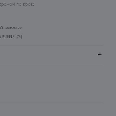
ромой по краю.

й полиэстер
PURPLE (78)
ительной ответственностью "Белмаркетцентр"
0030, г. Минск, ул. Немига, 5, пом. 39, ком. 1
 S.A.
S.A., Via Augusta 10 (Pol. Ind. Riera de Caldes), 08184 
lona),
: 
КИТАЙ