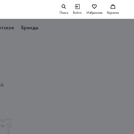
Поиск
Войти
Избранное
Корзина
етское
Бренды
ой