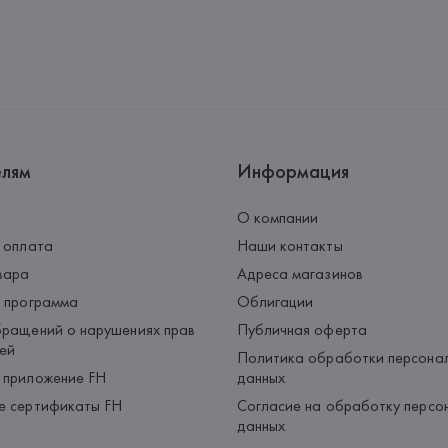
Адрес: 
Республика Беларусь, 2
Производитель: 
Exelite S.p.A.
Адрес: 
ИТАЛИЯ, 
VIALE JOHN A
Страна происхождения товара
елям
Информация
О компании
 оплата
Наши контакты
вара
Адреса магазинов
 программа
Облигации
ращений о нарушениях прав
Публичная оферта
ей
Политика обработки персона
 приложение FH
данных
е сертификаты FH
Согласие на обработку персо
данных