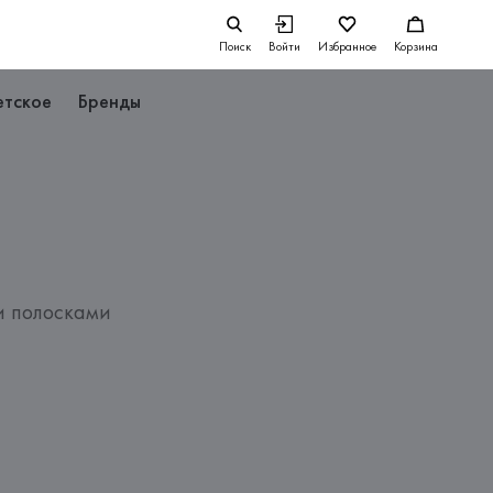
Поиск
Войти
Избранное
Корзина
етское
Бренды
и полосками