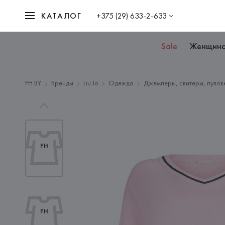
КАТАЛОГ
+375 (29) 633-2-633
Sale
Женщин
FH.BY
Бренды
Liu Jo
Одежда
Джемперы, свитеры, пулов