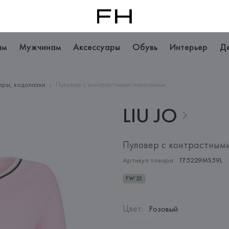
ам
Мужчинам
Аксессуары
Обувь
Интерьер
Д
еры, водолазки
Пуловер с контрастными полосками
LIU
JO
Пуловер с контрастным
Артикул товара:
TF5229MS59L
FW’25
Цвет
:
Розовый