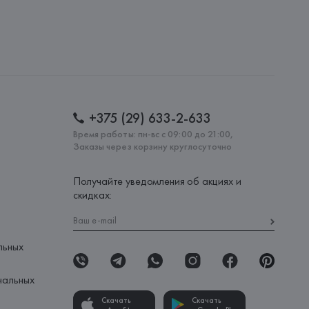
20030, г. Минск, ул. Немига, 5, пом. 39
MBROSE FLEMING, 17 41012  CARPI (MO),
: 
КИТАЙ
+375 (29) 633-2-633
Время работы: пн-вс с 09:00 до 21:00,
Заказы через корзину круглосуточно
Получайте уведомления об акциях и
скидках:
льных
нальных
Скачать
Скачать