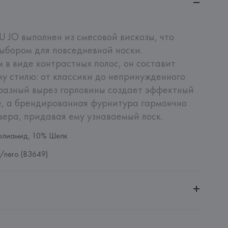
U JO выполнен из смесовой вискозы, что 
ыбором для повседневной носки. 
в виде контрастных полос, он составит 
 стилю: от классики до непринужденного 
разный вырез горловины создает эффектный 
е, а брендированная фурнитура гармончно 
ера, придавая ему узнаваемый лоск.
олиамид, 10% Шелк
y/nero (B3649)
ительной ответственностью "БелВиринея"