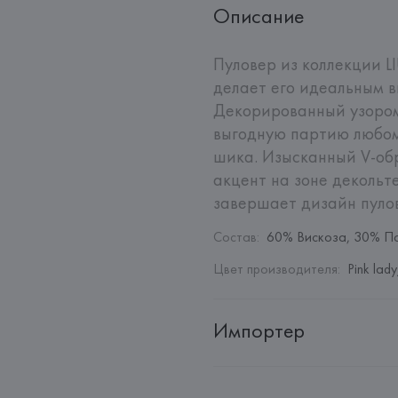
Описание
Пуловер из коллекции LI
делает его идеальным в
Декорированный узором 
выгодную партию любому
шика. Изысканный V-об
акцент на зоне декольт
завершает дизайн пулов
Состав
:
60% Вискоза, 30% П
Цвет производителя
:
Pink lad
Импортер
Импортер: 
Общество с дополн