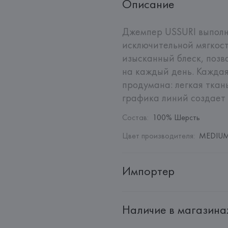
Описание
Джемпер USSURI выполне
исключительной мягкост
изысканный блеск, позв
на каждый день. Каждая
продумана: легкая ткан
графика линий создает 
Состав
:
100% Шерсть
Цвет производителя
:
MEDIUM
Импортер
Импортер: 
Общество с дополн
Наличие в магазина
Адрес: 
Республика Беларусь, 2
Производитель: 
MaxMara S.r.l