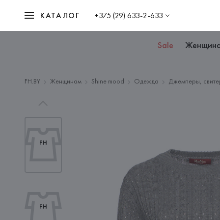
КАТАЛОГ
+375 (29) 633-2-633
Sale
Женщин
FH.BY
Женщинам
Shine mood
Одежда
Джемперы, свите