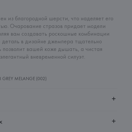
н из благородной шерсти, что наделяет его 
ью. Очарование стразов придает модели 
оляя вам создавать роскошные комбинации 
 деталь в дизайне джемпера тщательно 
ь позволит вашей коже дышать, а чистая 
элегантный вневременной силуэт.
 GREY MELANGE (002)
ительной ответственностью "БелВиринея"
х
20030, г. Минск, ул. Немига, 5, пом. 39
.