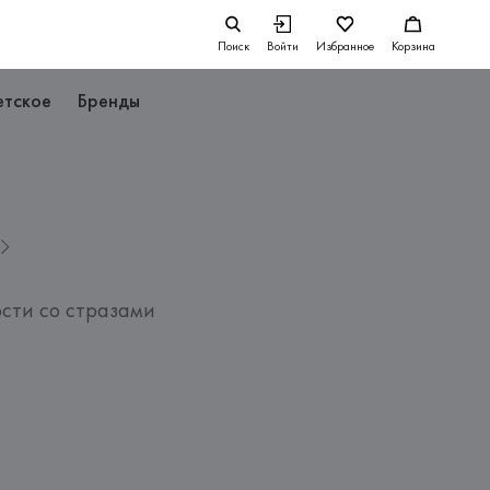
Поиск
Войти
Избранное
Корзина
етское
Бренды
сти со стразами