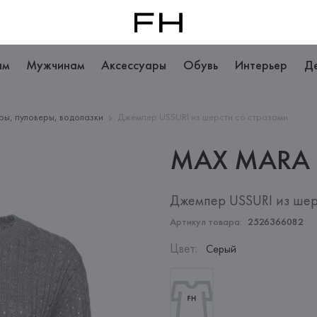
ам
Мужчинам
Аксессуары
Обувь
Интерьер
Д
ры, пуловеры, водолазки
Джемпер USSURI из шерсти со стразами
MAX
MARA
Джемпер USSURI из шер
Артикул товара:
2526366082
Цвет
:
Серый