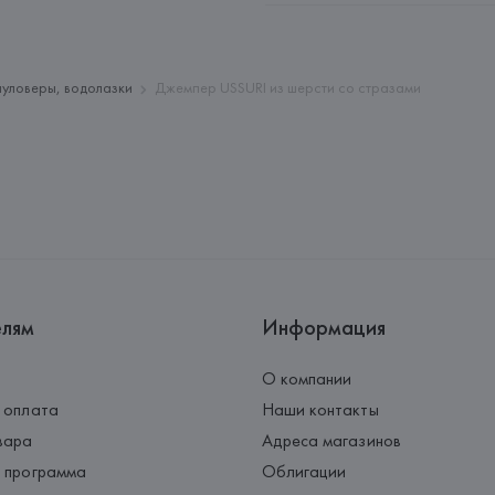
Адрес: 
ИТАЛИЯ, 
Via Giulia Mar
Страна происхождения товара
пуловеры, водолазки
Джемпер USSURI из шерсти со стразами
елям
Информация
О компании
 оплата
Наши контакты
вара
Адреса магазинов
 программа
Облигации