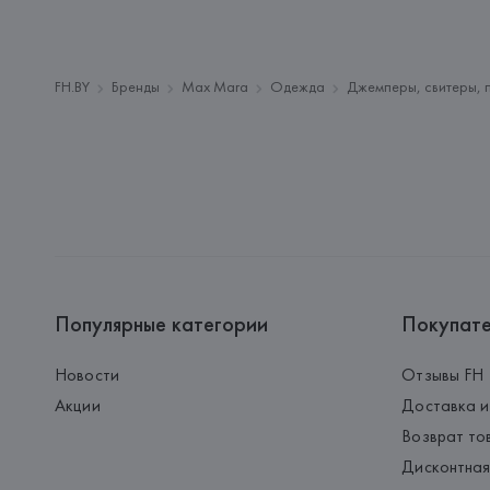
FH.BY
Бренды
Max Mara
Одежда
Джемперы, свитеры, 
Популярные категории
Покупат
Новости
Отзывы FH
Акции
Доставка и
Возврат то
Дисконтная