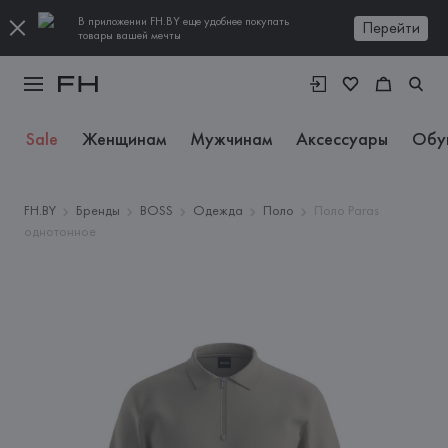
В приложении FH.BY еще удобнее покупать
Перейти
товары вашей мечты
Sale
Женщинам
Мужчинам
Аксессуары
Обу
FH.BY
Бренды
BOSS
Одежда
Поло
Поло Paras
однотонное