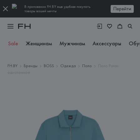
В приложении FH.BY еще удобнее покупать
Перейти
товары вашей мечты
Sale
Женщинам
Мужчинам
Аксессуары
Обу
FH.BY
Бренды
BOSS
Одежда
Поло
Поло Paras
однотонное