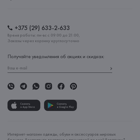
+375 (29) 633-2-633
Время работы: пн-вс с 09:00 до 21:00,
Заказы через корзину круглосуточно
Получайте уведомления об акциях и скидках:
Скачать
Скачать
в App Store
в Google Play
Интернет-магазин одежды, обуви и аксессуаров мировых
брендов. Бесплатная доставка с примеркой по всей Беларуси*.