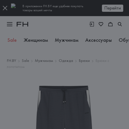
В приложении FH.BY еще удобнее покупать
Перейти
товары вашей мечты
Sale
Женщинам
Мужчинам
Аксессуары
Обу
FH.BY
Sale
Мужчинам
Одежда
Брюки
Брюки с
логотипом