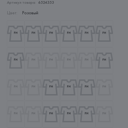
Артикул товара:
6524353
Цвет
:
Розовый