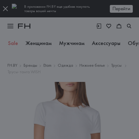
В приложении FH.BY еще удобнее покупать
Перейти
товары вашей мечты
Sale
Женщинам
Мужчинам
Аксессуары
Обу
FH.BY
Бренды
Etam
Одежда
Нижнее белье
Трусы
Трусы-танга WISH