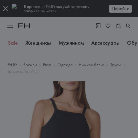
В приложении FH.BY еще удобнее покупать
Перейти
товары вашей мечты
Sale
Женщинам
Мужчинам
Аксессуары
Обу
FH.BY
Бренды
Etam
Одежда
Нижнее белье
Трусы
Трусы-танга WISH