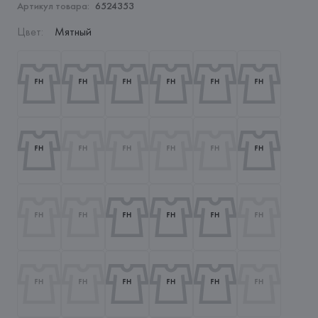
Артикул товара:
6524353
Цвет
:
Мятный