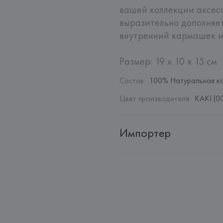
вашей коллекции аксесс
выразительно дополняет
внутренний кармашек ид
Размер: 19 x 10 x 15 см
Состав
:
100% Натуральная к
Цвет производителя
:
KAKI (0
Импортер
Импортер: 
Общество с дополн
Адрес: 
Республика Беларусь, 2
Производитель: 
MaxMara S.r.l
Адрес: 
ИТАЛИЯ, 
Via Giulia Mar
Страна происхождения товара