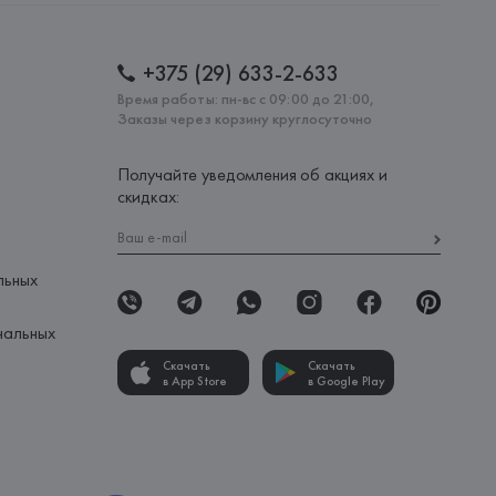
+375 (29) 633-2-633
Время работы: пн-вс с 09:00 до 21:00,
Заказы через корзину круглосуточно
Получайте уведомления об акциях и
скидках:
льных
нальных
Скачать
Скачать
в App Store
в Google Play