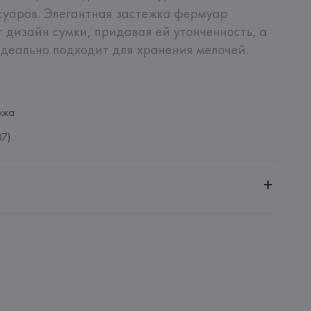
уаров. Элегантная застежка фермуар 
 дизайн сумки, придавая ей утонченность, а 
еально подходит для хранения мелочей. 

ожа
07)
ительной ответственностью "БелВиринея"
20030, г. Минск, ул. Немига, 5, пом. 39
.
amotti, 4, 42124 Reggio Emilia,
: 
ИНДИЯ