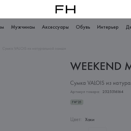
ам
Мужчинам
Аксессуары
Обувь
Интерьер
Д
Сумка VALOIS из натуральной замши
WEEKEND 
Сумка VALOIS из натур
Артикул товара:
2525516164
FW’25
Цвет
:
Хаки