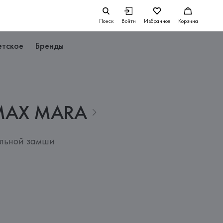
Поиск
Войти
Избранное
Корзина
етское
Бренды
MAX
MARA
альной замши