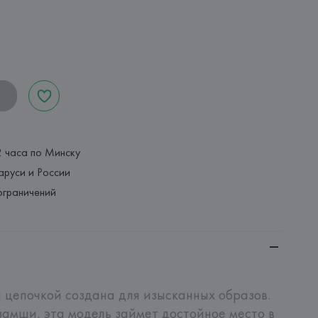
2 часа по Минску
аруси и России
ограничений
 цепочкой создана для изысканных образов. 
замши, эта модель займет достойное место в 