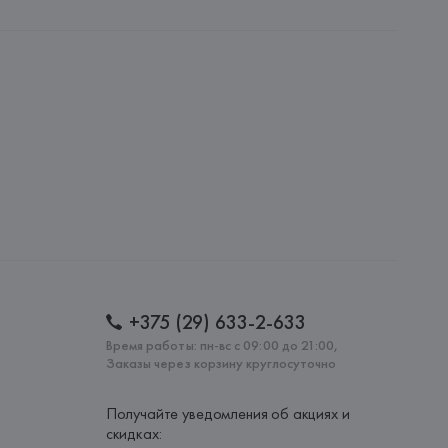
Via L. Nerici 176 , 55100 Sant'Anna (LU),
: 
ИТАЛИЯ
+375 (29) 633-2-633
Время работы: пн-вс с 09:00 до 21:00,
Заказы через корзину круглосуточно
Получайте уведомления об акциях и
скидках: