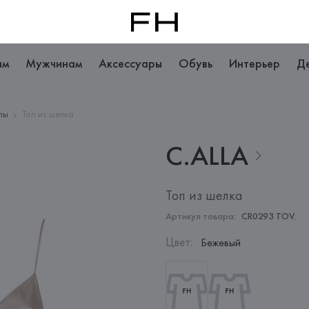
ам
Мужчинам
Аксессуары
Обувь
Интерьер
Д
пы
Топ из шелка
C.ALLA
Топ из шелка
Артикул товара:
CR0293 TOV.
Цвет
:
Бежевый