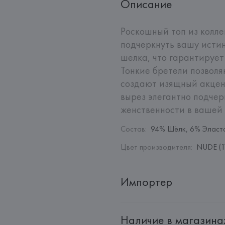
Описание
Роскошный топ из коллек
подчеркнуть вашу истин
шелка, что гарантирует
Тонкие бретели позволя
создают изящный акцент
вырез элегантно подчерк
женственности в вашей 
Состав
:
94% Шёлк, 6% Эласт
Цвет производителя
:
NUDE (1
Импортер
Импортер: 
Общество с дополн
Наличие в магазина
Адрес: 
Республика Беларусь, 2