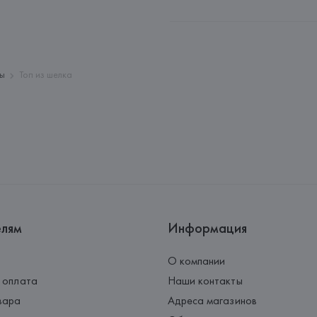
Производитель: 
Madeinbo SRL
Адрес: 
ИТАЛИЯ, 
Madeinbo SRL, 
Страна происхождения товара
пы
Топ из шелка
елям
Информация
О компании
 оплата
Наши контакты
вара
Адреса магазинов