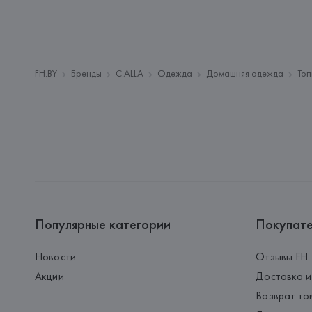
FH.BY
Бренды
C.ALLA
Одежда
Домашняя одежда
То
Популярные категории
Покупат
Новости
Отзывы FH
Акции
Доставка и
Возврат то