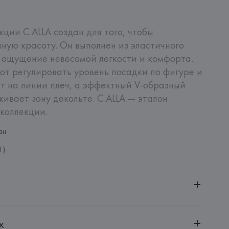
ции C.ALLA создан для того, чтобы 
ную красоту. Он выполнен из эластичного 
 ощущение невесомой легкости и комфорта. 
ют регулировать уровень посадки по фигуре и 
 на линии плеч, а эффектный V-образный 
ивает зону декольте. C.ALLA — эталон 
коллекции.
ан
1)
ительной ответственностью "БелВиринея"
х
20030, г. Минск, ул. Немига, 5, пом. 39