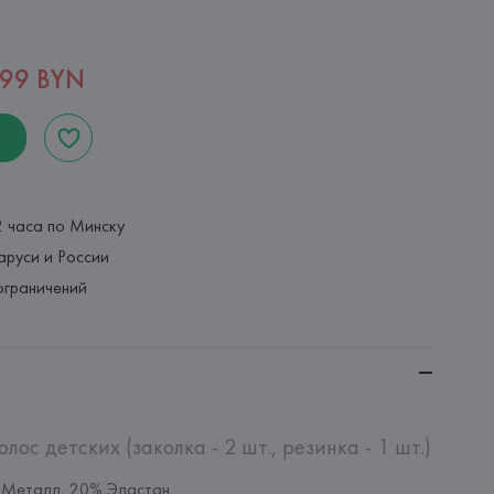
,99 BYN
2 часа по Минску
аруси и России
ограничений
ос детских (заколка - 2 шт., резинка - 1 шт.)
 Металл, 20% Эластан