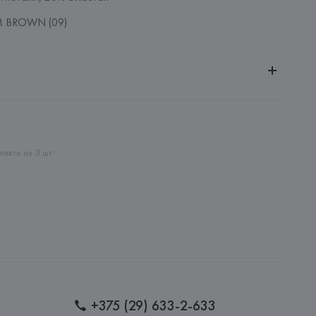
 BROWN (09)
ительной ответственностью "Белмаркетцентр"
0030, г. Минск, ул. Немига, 5, пом. 39, ком. 1
 S.A.
екте из 3 шт
S.A., Via Augusta 10 (Pol. Ind. Riera de Caldes), 08184 
lona),
: 
КИТАЙ
+375 (29) 633-2-633