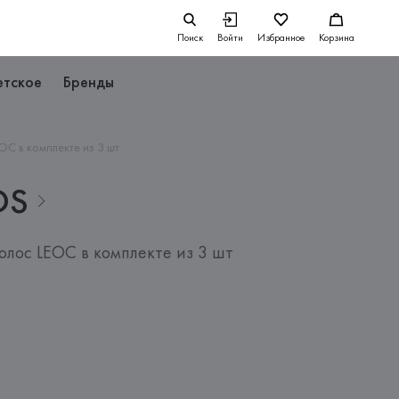
Поиск
Войти
Избранное
Корзина
етское
Бренды
C в комплекте из 3 шт
DS
лос LEOC в комплекте из 3 шт