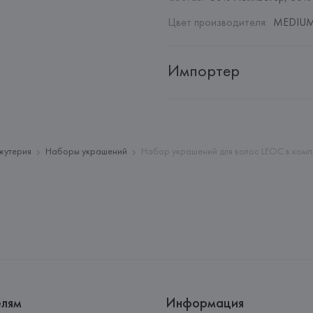
Цвет производителя
:
MEDIUM
Импортер
Импортер: 
Общество с дополн
Адрес: 
Республика Беларусь, 22
Производитель: 
MANGO MNG,
жутерия
Наборы украшений
Набор украшений для волос LEOC в компл
Адрес: 
ИСПАНИЯ, 
MANGO MNG, 
Palau-Solità i Plegamans (Barce
Страна происхождения товара
елям
Информация