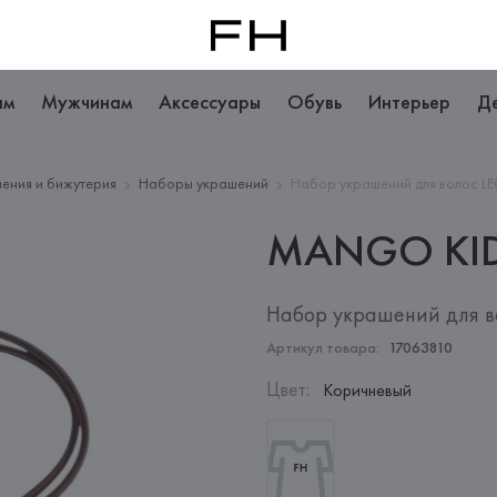
ам
Мужчинам
Аксессуары
Обувь
Интерьер
Д
ения и бижутерия
Наборы украшений
Набор украшений для волос LEO
MANGO
KI
Набор украшений для во
Артикул товара:
17063810
Цвет
:
Коричневый