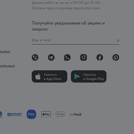
Время работы: пн-вс с 09:00 до 21:00,
Заказы через корзину круглосуточно
Получайте уведомления об акциях и
скидках:
льных
нальных
Скачать
Скачать
в App Store
в Google Play