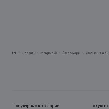
FH.BY
Бренды
Mango Kids
Аксессуары
Украшения и би
Популярные категории
Покупат