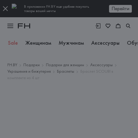
В приложении FH.BY еще удобнее покупать
Перейти
товары вашей мечты
Sale
Женщинам
Мужчинам
Аксессуары
Обу
FH.BY
Подарки
Подарки для женщин
Аксессуары
Украшения и бижутерия
Браслеты
Браслет SCOUBI в
комплекте из 4 шт