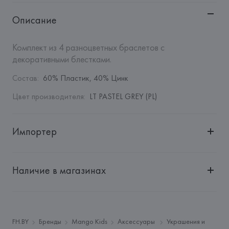
Описание
Комплект из 4 разноцветных браслетов с 
декоративными блестками.
Состав
:
60% Пластик, 40% Цинк
Цвет производителя
:
LT PASTEL GREY (PL)
Импортер
Импортер: 
Общество с дополнительной ответственностью 
"Белмаркетцентр"
Наличие в магазинах
Адрес: 
Республика Беларусь, 220030, г. Минск, ул. 
Немига, 5, пом. 39, ком. 1
Производитель: 
MANGO MNG, S.A.
Адрес: 
ИСПАНИЯ, 
MANGO MNG, S.A., Via Augusta 10 
FH.BY
Бренды
Mango Kids
Аксессуары
Украшения и