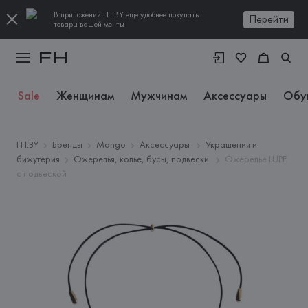
В приложении FH.BY еще удобнее покупать
Перейти
товары вашей мечты
Sale
Женщинам
Мужчинам
Аксессуары
Обу
FH.BY
Бренды
Mango
Аксессуары
Украшения и
бижутерия
Ожерелья, колье, бусы, подвески
Ожерелье LUPE
с подвеской