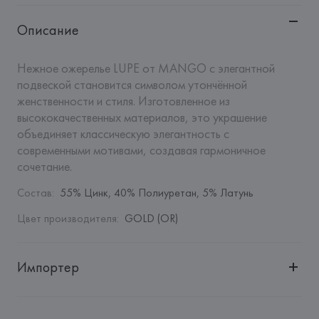
Описание
Нежное ожерелье LUPE от MANGO с элегантной 
подвеской становится символом утончённой 
женственности и стиля. Изготовленное из 
высококачественных материалов, это украшение 
объединяет классическую элегантность с 
современными мотивами, создавая гармоничное 
сочетание.
Состав
:
55% Цинк, 40% Полиуретан, 5% Латунь
Цвет производителя
:
GOLD (OR)
Импортер
Импортер: 
Общество с дополнительной ответственностью 
"Белмаркетцентр"